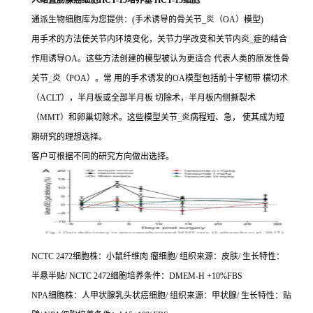
人结直肠腺癌细胞HCT-15培养基 HCT-15细胞
通派生物细胞库为您提供：(手术诱导的骨关节_炎（OA）模型)
用手术的方法使关节内环境变化，关节力学改变和关节内炎_症的结合
作用诱导OA。这些方法创建的模型被认为更适合 代表人类的原发性骨
关节_炎（POA）。常 用的手术诱发的OA模型包括前十字韧带 横切术
（ACLT），半月板或全部半月板 切除术，半月板内侧撕裂术
（MMT）和卵巢切除术。这些模型关节_炎病程短、急， 使其成为短
期研究的理想选择。
客户可根据不同的研究方向做出选择。
NCTC 2472细胞株：小鼠纤维肉 瘤细胞/ 组织来源：皮肤/ 生长特性：
半悬半贴/ NCTC 2472细胞培养条件：DMEM-H +10%FBS
NPA细胞株：人甲状腺乳头状癌细胞/ 组织来源：甲状腺/ 生长特性：贴