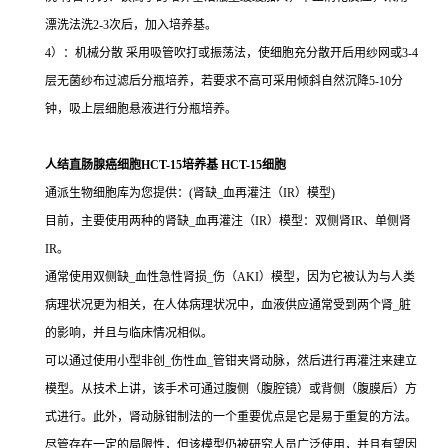
漂洗法洗2-3次后，加入培养基。
4）：机械分散 采用吸管吹打或振荡法，使细胞充分散开后用纱网或3-4
层无菌纱布过滤后分瓶培养，若要求不高可采用倾斜自然沉降5-10分
钟，吸上层细胞悬液进行分瓶培养。
人结直肠腺癌细胞HCT-15培养基 HCT-15细胞
通派生物细胞库为您提供：(肾缺_血再灌注（IR）模型)
目前，主要使用两种的肾缺_血再灌注（IR）模型：双侧肾IR、单侧肾
IR。
通常使用双侧缺_血性急性肾损_伤（AKI）模型，因为它被认为与人类
病理状况更为相关，在人体病理状况中，血液供应通常受到两个肾_脏
的影响，并且与临床情况相似。
可以通过使用小型非创_伤性血_管钳夹肾动脉，然后进行再灌注来建立
模型。从技术上讲，该手术可通过腹侧（腹腔镜）或背侧（腹膜后）方
式进行。此外，肾动脉钳制法的一个重要优点是它是易于重复的方法。
尽管存在一定的局限性，但该模型仍被研究人员广泛使用，并且有望因