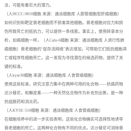
法，可能有着巨大的潜力。
（人HCCC-9810细胞 来源：通派细胞库 人胆管细胞型肝癌细胞）
如何识别和靶定衰老细胞而不损害其他细胞。衰老细胞对应力和损
伤所致死亡的抵抗力，可以提供一条线索。事实上，使用转录本分
析，如癌细胞一样，（人Calu-6细胞 来源：通派细胞库 人退行性肺
癌细胞）衰老细胞的“促存活网络”表达增加，可帮助它们抵抗细胞凋
亡或程序性细胞死亡。这一发现为寻找潜在的候选药物，提供了关
键的标准。
（人kyse30细胞 来源：通派细胞库 人食管癌细胞）
使用这些标准，研究注意力集中在两种可用的化合物——抗癌药物
达沙替尼
，和槲皮素——一种天然化合物作为补充剂出售，是一种
抗组胺药和消炎药。
（人KYSE-510细胞 来源：通派细胞库 人食管癌细胞）
在细胞培养中的进一步实验表明，这些化合物确实可选择性地诱导
衰老细胞的死亡。这两种化合物有不同的优点。
达沙替尼
可消除衰