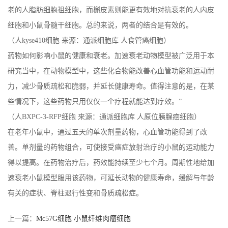
老的人脂肪细胞祖细胞，而槲皮素则能更有效地对抗衰老的人内皮
细胞和小鼠骨髓干细胞。总的来说，两者的结合是有效的。
（人kyse410细胞 来源：通派细胞库 人食管癌细胞）
药物如何影响小鼠的健康和衰老。加速衰老动物模型被广泛用于本
研究当中，在动物模型中，这些化合物能改善心血管功能和运动耐
力，减少骨质疏松和脆弱，并延长健康寿命。值得注意的是，在某
些情况下，这些药物只用仅仅一个疗程就能达到疗效。”
（人BXPC-3-RFP细胞 来源：通派细胞库 人原位胰腺癌细胞）
在老年小鼠中，通过五天的单次剂量药物，心血管功能得到了改
善。单剂量的药物组合，可使接受癌症放射治疗的小鼠的运动能力
得以提高。在药物治疗后，药效能持续至少七个月。周期性地给加
速衰老小鼠模型服用该药物，可延长动物的健康寿命，缓解与年龄
有关的症状、脊柱退行性变和骨质疏松症。
上一篇：
Mc57G细胞 小鼠纤维肉瘤细胞