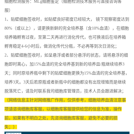
细胞检测服务：MLg细胞鉴定（细胞检测技术服务可直接咨询客
服）
1、贴壁细胞签收时，如贴壁良好密度已经较大， 镜下观察密度达到
80%（或以上），请更换新鲜的完全培养基（含10%血清），在细胞
培养箱孵育过夜，至第二天再进行消化传代，也可换液后在培养箱
孵育稳定4-6小时后，做消化传代分瓶，不必再等到次日消化；
2、贴壁细胞签收时，如呈悬浮或者部分悬浮的状态，请将悬浮的细
胞即时离心，加15%血清的完全培养基到新的培养皿/瓶继续培养3
天；同时原培养瓶中剩下的贴壁细胞更换为15%血清的完全培养基，
培养3天。3天后若原瓶或者新瓶中的细胞都没有出现增殖而是继续
脱落死亡，请及时联系我司细胞库管理员，技术人员会跟进解决；
（网络信息主针对网络推广作用，仅供参考，细胞培养血清注意事
项请咨询细胞库客服，以细胞库客服提供给您的信息为准，操作
前，如果有不明白之处，先咨询细胞库客服，避免不必要的损
失；）